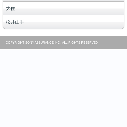
大住
松井山手
COPYRIGHT SONY ASSURANCE INC., ALL RIGHTS RESERVED