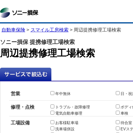
自動車保険
>
スマイル工房検索
>
周辺提携修理工場検索
ソニー損保 提携修理工場検索
周辺提携修理工場検索
営業
年中無休
日・祝
修理・点検
トラブル・故障修理
ボディ
電気自動車修理
車検
工場設備
お客様駐車場
待合室
洗車場併設
EVス