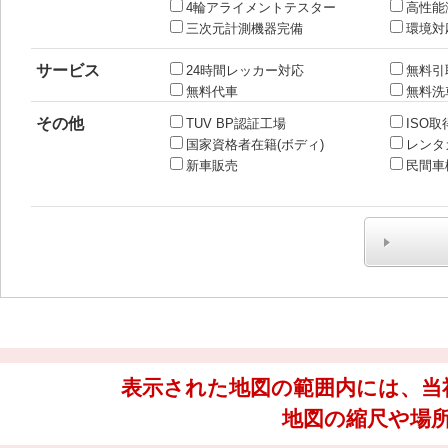
4輪アライメントテスター
高性能
三次元計測機器完備
環境対
サービス
24時間レッカー対応
無料引
無料代車
無料洗
その他
TUV BP認証工場
ISO取
国家資格者在籍(ボディ)
レンタ
新車販売
民間車
表示された地図の範囲内には、当
地図の縮尺や場