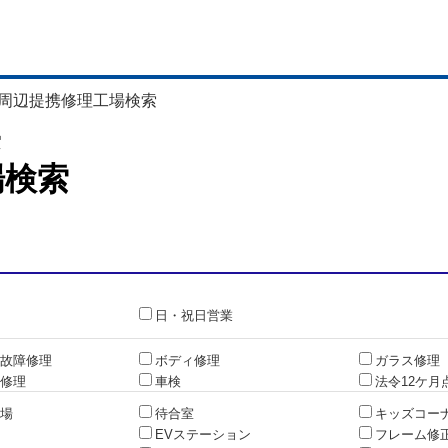
周辺提携修理工場検索
索
場検索
日・祝日営業
故障修理
ボディ修理
ガラス修理
修理
車検
法令12ケ月
場
待合室
キッズコー
EVステーション
フレーム修