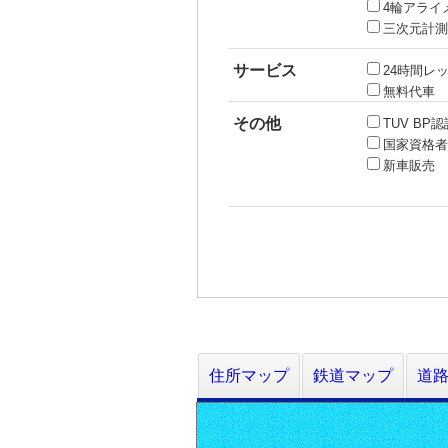
4輪アライ
三次元計測
サービス
24時間レ
無料代車
その他
TUV BP
国家資格者
新車販売
住所マップ
鉄道マップ
道