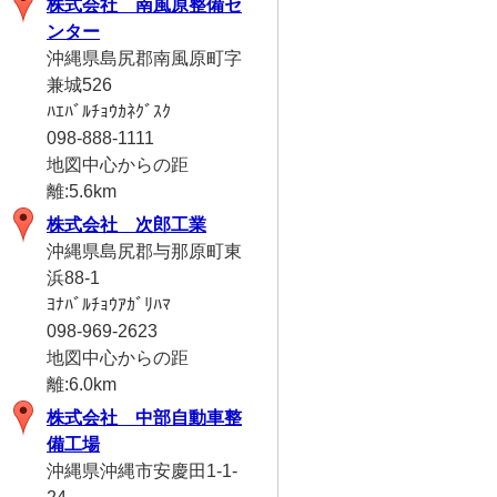
株式会社 南風原整備セ
ンター
沖縄県島尻郡南風原町字
兼城526
ﾊｴﾊﾞﾙﾁｮｳｶﾈｸﾞｽｸ
098-888-1111
地図中心からの距
離:5.6km
株式会社 次郎工業
沖縄県島尻郡与那原町東
浜88-1
ﾖﾅﾊﾞﾙﾁｮｳｱｶﾞﾘﾊﾏ
098-969-2623
地図中心からの距
離:6.0km
株式会社 中部自動車整
備工場
沖縄県沖縄市安慶田1-1-