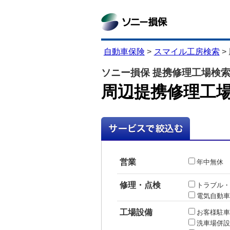
自動車保険
>
スマイル工房検索
>
ソニー損保 提携修理工場検
周辺提携修理工
営業
年中無休
修理・点検
トラブル・
電気自動車
工場設備
お客様駐車
洗車場併設