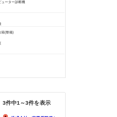
ピューター診断機
積
籍(整備)
証
3件中
1～3件
を表示