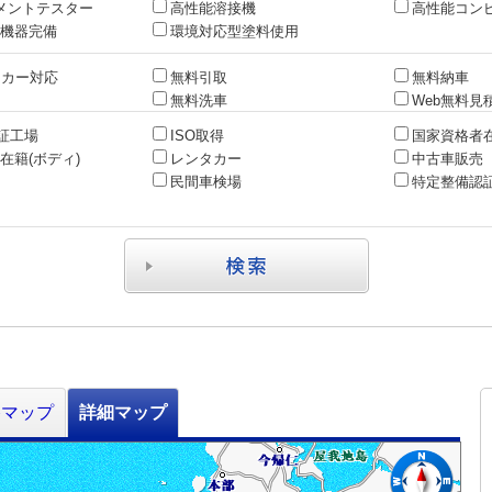
メントテスター
高性能溶接機
高性能コン
機器完備
環境対応型塗料使用
ッカー対応
無料引取
無料納車
無料洗車
Web無料見
認証工場
ISO取得
国家資格者在
在籍(ボディ)
レンタカー
中古車販売
民間車検場
特定整備認
路マップ
詳細マップ