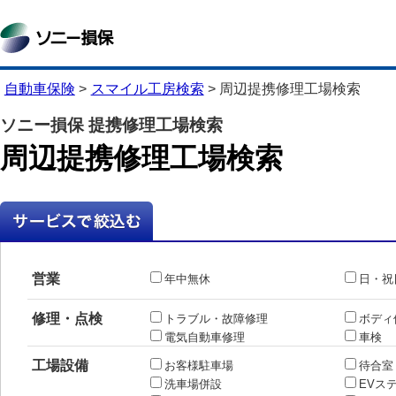
自動車保険
>
スマイル工房検索
>
周辺提携修理工場検索
ソニー損保 提携修理工場検索
周辺提携修理工場検索
営業
年中無休
日・祝
修理・点検
トラブル・故障修理
ボディ
電気自動車修理
車検
工場設備
お客様駐車場
待合室
洗車場併設
EVス