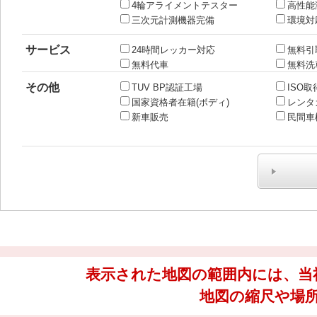
4輪アライメントテスター
高性能
三次元計測機器完備
環境対
サービス
24時間レッカー対応
無料引
無料代車
無料洗
その他
TUV BP認証工場
ISO取
国家資格者在籍(ボディ)
レンタ
新車販売
民間車
表示された地図の範囲内には、当
地図の縮尺や場