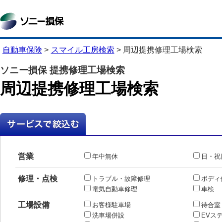
自動車保険
>
スマイル工房検索
>
周辺提携修理工場検索
ソニー損保 提携修理工場検索
周辺提携修理工場検索
営業
年中無休
日・祝
修理・点検
トラブル・故障修理
ボディ
電気自動車修理
車検
工場設備
お客様駐車場
待合室
洗車場併設
EVス