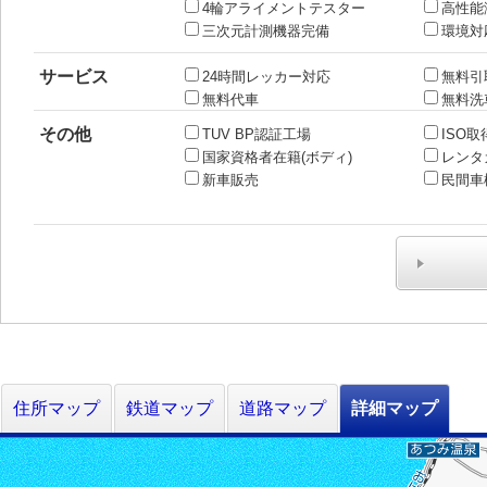
4輪アライメントテスター
高性能
三次元計測機器完備
環境対
サービス
24時間レッカー対応
無料引
無料代車
無料洗
その他
TUV BP認証工場
ISO取
国家資格者在籍(ボディ)
レンタ
新車販売
民間車
住所マップ
鉄道マップ
道路マップ
詳細マップ