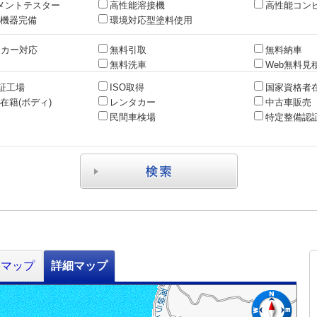
メントテスター
高性能溶接機
高性能コン
機器完備
環境対応型塗料使用
ッカー対応
無料引取
無料納車
無料洗車
Web無料見
認証工場
ISO取得
国家資格者在
在籍(ボディ)
レンタカー
中古車販売
民間車検場
特定整備認
路マップ
詳細マップ