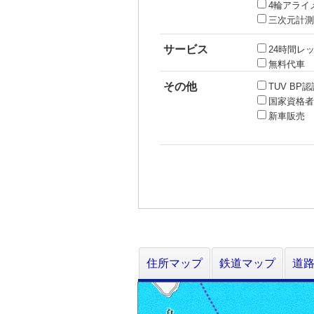
4輪アライ
三次元計測
サービス
24時間レ
無料代車
その他
TUV BP
国家資格者
新車販売
住所マップ
鉄道マップ
道