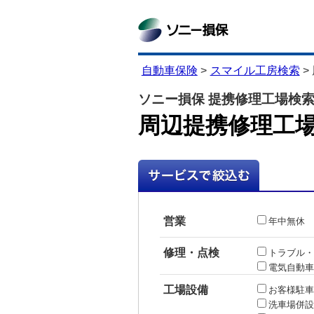
自動車保険
>
スマイル工房検索
>
ソニー損保 提携修理工場検
周辺提携修理工
営業
年中無休
修理・点検
トラブル・
電気自動車
工場設備
お客様駐車
洗車場併設