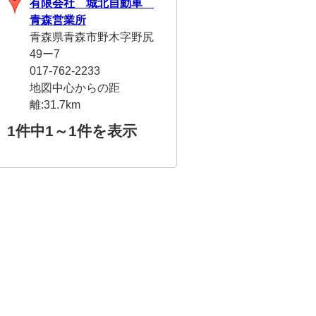
有限会社 城北自動車
青森営業所
青森県青森市野木字野尻
49ー7
017-762-2233
地図中心からの距
離:31.7km
1件中
1～1件
を表示