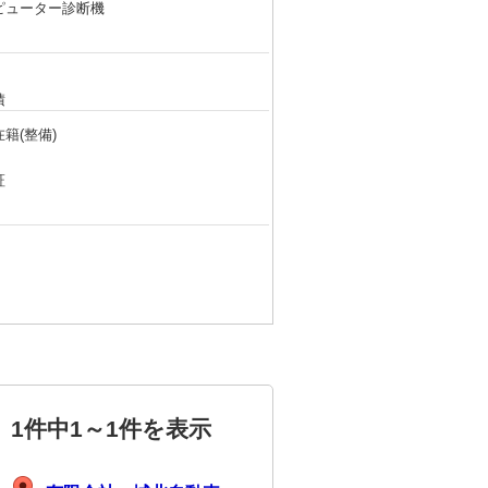
ピューター診断機
積
籍(整備)
証
1件中
1～1件
を表示