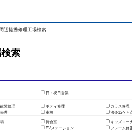
周辺提携修理工場検索
索
場検索
日・祝日営業
故障修理
ボディ修理
ガラス修理
修理
車検
法令12ケ月
場
待合室
キッズコー
EVステーション
フレーム修