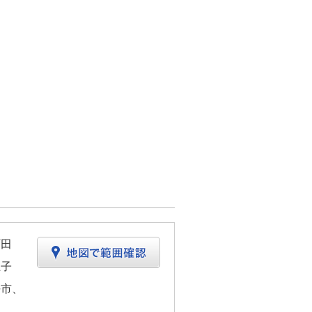
町田
王子
平市、