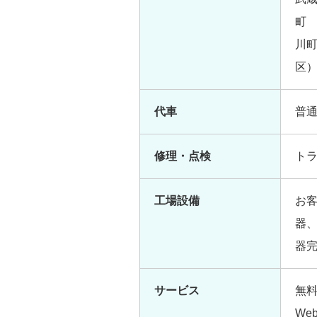
川
区）
代車
普通
修理・点検
トラ
工場設備
お
器
器完
サービス
無
We