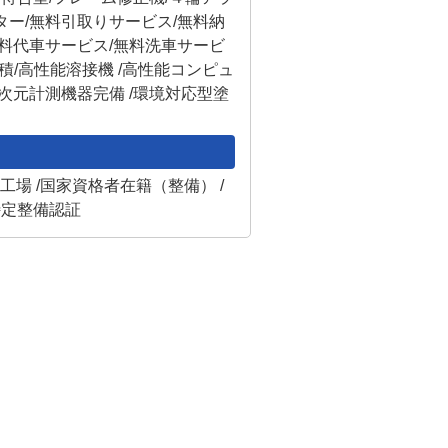
ター/無料引取りサービス/無料納
無料代車サービス/無料洗車サービ
見積/高性能溶接機 /高性能コンピュ
次元計測機器完備 /環境対応型塗
証工場 /国家資格者在籍（整備） /
特定整備認証