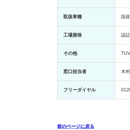
取扱車種
国
工場資格
認
その他
TU
窓口担当者
木
フリーダイヤル
01
前のページに戻る