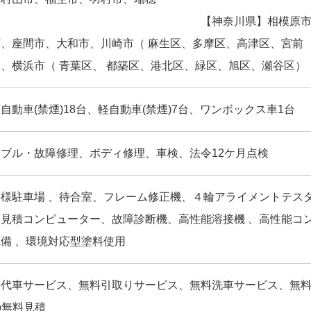
町 【神奈川県】相模原市、
町、座間市、大和市、川崎市（ 麻生区、多摩区、高津区、宮前
、横浜市（ 青葉区、 都築区、港北区、緑区、旭区、瀬谷区）
自動車(禁煙)18台、軽自動車(禁煙)7台、ワンボックス車1台
ブル・故障修理、ボディ修理、車検、法令12ケ月点検
客様駐車場 、待合室、フレーム修正機、４輪アライメントテス
、見積コンピューター、故障診断機、高性能溶接機 、高性能コ
備 、環境対応型塗料使用
料代車サービス、無料引取りサービス、無料洗車サービス、無
b無料見積