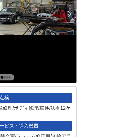
点検
修理/ボディ修理/車検/法令12ケ
ービス・導入機器
/待合室/フレーム修正機/４輪アラ