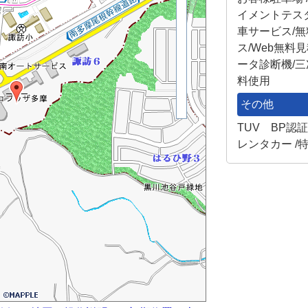
イメントテス
車サービス/
ス/Web無料
ータ診断機/三
料使用
その他
TUV BP認
レンタカー /