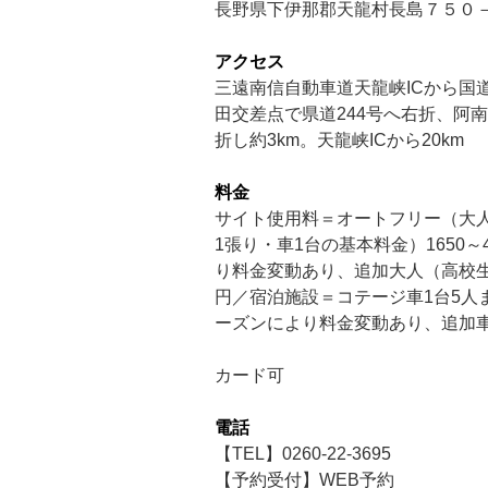
長野県下伊那郡天龍村長島７５０
アクセス
三遠南信自動車道天龍峡ICから国
田交差点で県道244号へ右折、阿
折し約3km。天龍峡ICから20km
料金
サイト使用料＝オートフリー（大人
1張り・車1台の基本料金）1650～
り料金変動あり、追加大人（高校生以
円／宿泊施設＝コテージ車1台5人まで
ーズンにより料金変動あり、追加車1
カード可
電話
【TEL】0260-22-3695
【予約受付】WEB予約