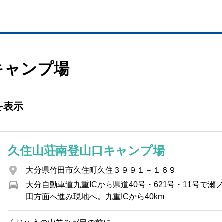
キャンプ場
を表示
久住山荘南登山口キャンプ場
大分県竹田市久住町久住３９９１－１６９
大分自動車道九重ICから県道40号・621号・11号で瀬
田方面へ進み現地へ。九重ICから40km