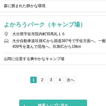
森に囲まれた静かな環境
よかろうパーク（キャンプ場）
大分県宇佐市院内町羽馬礼１５
大分自動車道玖珠ICから国道387号で宇佐方面へ。一般
409号を進んで現地へ。玖珠ICから19km
山間に位置する爽やかなキャンプ場
1
2
3
4
次へ
検索トップに戻る