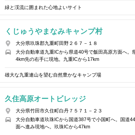
緑と渓流に囲まれた心地よいサイト
くじゅうやまなみキャンプ村
大分県玖珠郡九重町田野２６７－１８
大分自動車道九重ICから県道40号で飯田高原方面へ。県
4km先の右手に現地。九重ICから17km
雄大な九重連山を望む自然豊かなキャンプ場
久住高原オートビレッジ
大分県竹田市久住町白丹７５７１－２３
大分自動車道玖珠ICから国道387号で小国町へ。国道4
面へ進み現地へ。玖珠ICから47km