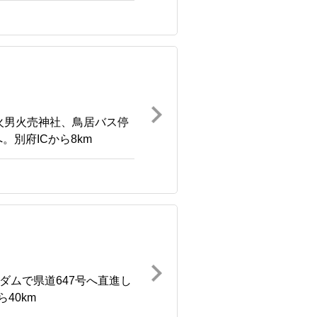
火男火売神社、鳥居バス停
別府ICから8km
ダムで県道647号へ直進し
40km