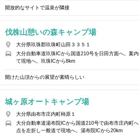
開放的なサイトで温泉が隣接
伐株山憩いの森キャンプ場
大分県玖珠郡玖珠町山田３３５１
大分自動車道玖珠ICから国道210号を日田方面へ。案
て現地へ。玖珠ICから8km
開けた山頂からの展望が素晴らしい
城ヶ原オートキャンプ場
大分県由布市庄内町柿原１
大分自動車道湯布院ICから国道210号で由布市庄内町
点を左折し一般道で現地へ。湯布院ICから20km